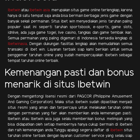
Ibetwin
atau
Ibetwin asia
merupakan situs game online terlengkap, karena
hanya di satu tempat saja anda bisa bermain berbagai jenis game dengan
banyak sekali permainan. Situs ibet win menyediakan jenis taruhan paling
populer saat ini seperti taruhan sportsbook, e-sports, game slots,
idnlive, ada juga game togel, live casino, tangkas dan game tembak ikan.
Semua permainan yang paling digemari di Indonesia tersedia lengkap di
Ibetwinasia
. Dengan dukungan fasilitas lengkap akan memudahkan semua
transaksi di ibet win. Layanan terbaik siap kami berikan untuk semua
penggemar taruhan online yang sudah mempercayakan ibetwin sebagai
tempat taruhan online terbaik.
Kemenangan pasti dan bonus
menarik di situs Ibetwin
Dengan mengantongi lisensi resmi dari PAGCOR (Philippine Amusement
And Gaming Corporation). Maka situs ibetwin sudah dipastikan menjadi
situs resmi yang aman dan terpercaya untuk melakukan taruhan online
dengan permainan yang fair akan memberikan anda kemenangan pasti.
Ibetwin atau Ibetwin asia juga selalu memberikan bonus melimpah yang
bisa didapatkan oleh setiap membernya hanya cukup bermain di ibetwin
dan raih kemenangan anda.Tunggu apalagi segera daftar di
ibetwin
situs
taruhan online terbaik dengan layanan customer service yang selalu siap