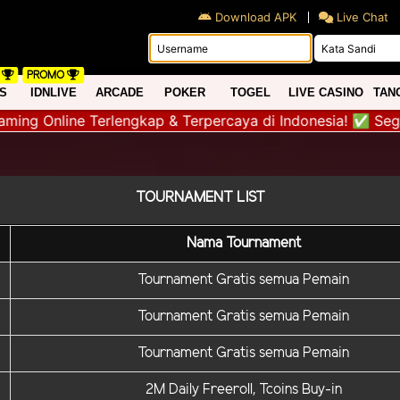
Download APK
Live Chat
O
PROMO
S
IDNLIVE
ARCADE
POKER
TOGEL
LIVE CASINO
TAN
line Terlengkap & Terpercaya di Indonesia! ✅ Segera dap
TOURNAMENT LIST
Nama Tournament
Tournament Gratis semua Pemain
Tournament Gratis semua Pemain
Tournament Gratis semua Pemain
2M Daily Freeroll, Tcoins Buy-in