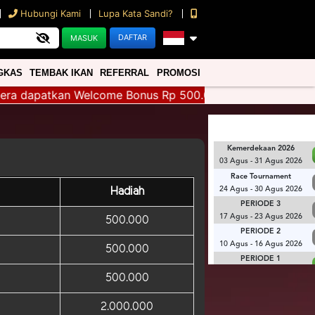
Hubungi Kami
Lupa Kata Sandi?
DAFTAR
GKAS
TEMBAK IKAN
REFERRAL
PROMOSI
atkan Welcome Bonus Rp 500.000 & Korek Keren IBETWIN!
Hadiah
500.000
500.000
500.000
2.000.000