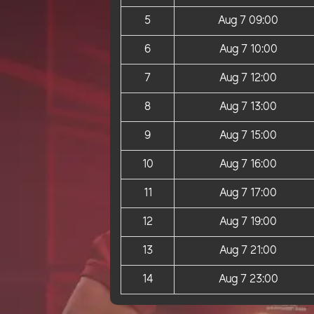
5
Aug 7 09:00
6
Aug 7 10:00
7
Aug 7 12:00
8
Aug 7 13:00
9
Aug 7 15:00
10
Aug 7 16:00
11
Aug 7 17:00
12
Aug 7 19:00
13
Aug 7 21:00
14
Aug 7 23:00