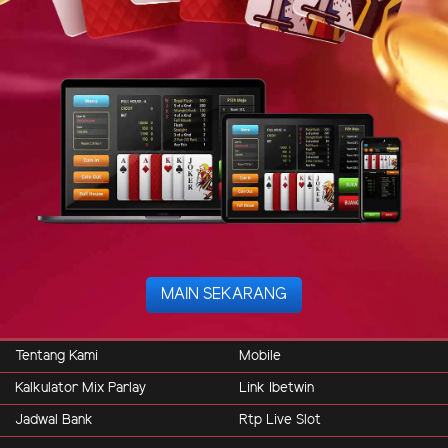
MAIN SEKARANG
Tentang Kami
Mobile
Kalkulator Mix Parlay
Link Ibetwin
Jadwal Bank
Rtp Live Slot