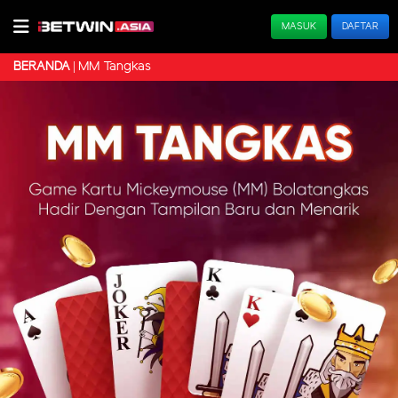
MASUK
DAFTAR
MM Tangkas
BERANDA